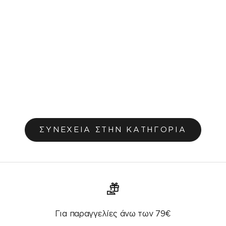
Χαλί Zorya Light Brown 263
Από €43,20
€48,00
Αρχική τιμή
ΣΥΝΕΧΕΙΑ ΣΤΗΝ ΚΑΤΗΓΟΡΙΑ
Για παραγγελίες άνω των 79€