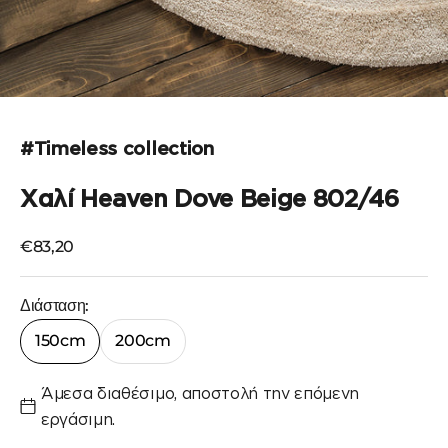
Μεταβείτε στο στοιχείο 1
Μεταβείτε στο στοιχείο 2
Μεταβείτε στο στοιχείο 3
Μεταβείτε στο στοιχείο 4
#Timeless collection
Χαλί Heaven Dove Beige 802/46
Τιμή πώλησης
€83,20
Διάσταση:
150cm
200cm
Άμεσα διαθέσιμο, αποστολή την επόμενη
εργάσιμη.