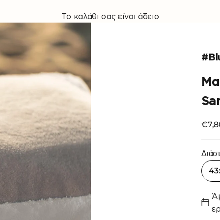
Το καλάθι σας είναι άδειο
#Blu
Μα
San
Τιμή
€7,8
Διάσ
43
Ά
ερ