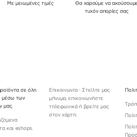
Με μειωμένες τιμές
Θα χαρούμε να ακούσουμ
τυχόν απορίες σας
προϊόντα σε όλη
Επικοινωνία - Στείλτε μας
Πολι
α μέσω των
μήνυμα, επικοινωνήστε
Τρόπ
 μας.
τηλεφωνικά ή βρείτε μας
στον χάρτη.
Πολι
αζόμενα
Πολι
α και eshops.
Προσ