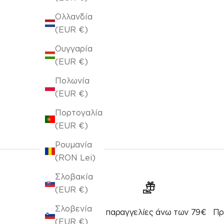
Ολλανδία
(EUR €)
Πετσέτα θαλάσσης 80x160cm Sea Glass 394/38
Ουγγαρία
(EUR €)
Τιμή πώλησης
€20,00
Πολωνία
(EUR €)
Πορτογαλία
(EUR €)
Ρουμανία
(RON Lei)
Σλοβακία
(EUR €)
Σλοβενία
Για παραγγελίες άνω των 79€
Πρ
(EUR €)