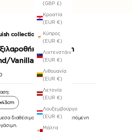
(GBP £)
Κροατία
(EUR €)
Κύπρος
ish collection
(EUR €)
ξιλαροθήκη 43x43cm
Λιχτενστάιν
d/Vanilla 519/06
(EUR €)
Λιθουανία
 πώλησης
0
(EUR €)
Λετονία
ταση:
(EUR €)
x43cm
Λουξεμβούργο
(EUR €)
μεσα διαθέσιμο, αποστολή την επόμενη
γάσιμη.
Μάλτα