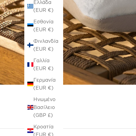
Ελλάδα
(EUR €)
Εσθονία
(EUR €)
Φινλανδία
(EUR €)
Γαλλία
(EUR €)
Γερμανία
(EUR €)
Ηνωμένο
Βασίλειο
(GBP £)
Κροατία
(EUR €)