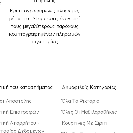
ασφαλείς
ε
Κρυπτογραφημένες πληρωμές
μέσω της Stripe.com, έναν από
τους μεγαλύτερους παρόχους
κρυπτογραφημένων πληρωμών
παγκοσμίως.
τική του καταστήματος
Δημοφιλείς Κατηγορίες
οι Αποστολής
Όλα Τα Ριχτάρια
τική Επιστροφών
Όλες Οι Μαξιλαροθήκες
τική Απορρήτου -
Κουρτίνες Με Σιρίτι
τασίας Δεδομένων