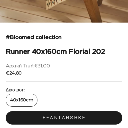
Μεταβείτε στο στοιχείο 1
Μεταβείτε στο στοιχείο 2
Μεταβείτε στο στοιχείο 3
Μεταβείτε στο στοιχείο 4
#Bloomed collection
Runner 40x160cm Florial 202
Αρχική Τιμή:
€31,00
Αρχική τιμή
Τιμή πώλησης
€24,80
Διάσταση:
40x160cm
ΕΞΑΝΤΛΉΘΗΚΕ