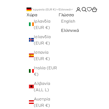
Άνοιγμα σελίδας 
Άνοιγμα αναζ
Άνοιγμα 
Γερμανία (EUR €)
Ελληνικά
Χώρα
Γλώσσα
Ιρλανδία
English
(EUR €)
Ελληνικά
Ισλανδία
(EUR €)
Ισπανία
(EUR €)
Ιταλία (EUR
€)
Αλβανία
(ALL L)
Αυστρία
(EUR €)