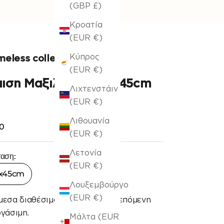
(GBP £)
Κροατία
(EUR €)
Κύπρος
meless collection
(EUR €)
μιση Μαξιλαριού 30x45cm
Λιχτενστάιν
(EUR €)
Λιθουανία
 πώλησης
0
(EUR €)
Λετονία
ταση:
(EUR €)
x45cm
Λουξεμβούργο
(EUR €)
μεσα διαθέσιμο, αποστολή την επόμενη
γάσιμη.
Μάλτα (EUR