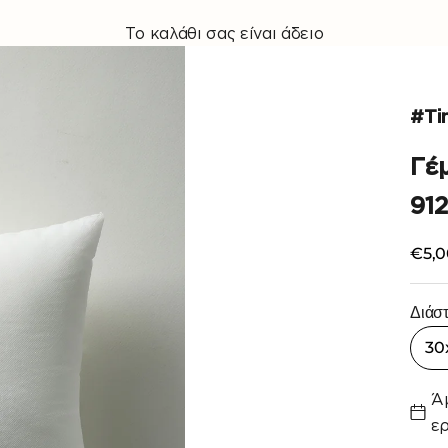
Το καλάθι σας είναι άδειο
#Ti
Γέ
912
Τιμή
€5,0
Διάσ
30
Ά
ερ