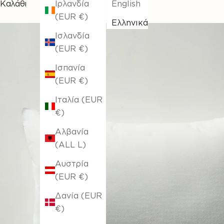
Καλάθι
Ιρλανδία
English
(EUR €)
Ελληνικά
Ισλανδία
(EUR €)
Ισπανία
(EUR €)
Ιταλία (EUR
€)
Αλβανία
(ALL L)
Αυστρία
(EUR €)
Δανία (EUR
€)