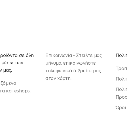
προϊόντα σε όλη
Επικοινωνία - Στείλτε μας
Πολι
α μέσω των
μήνυμα, επικοινωνήστε
Τρόπ
 μας.
τηλεφωνικά ή βρείτε μας
στον χάρτη.
Πολι
αζόμενα
Πολι
α και eshops.
Προσ
Όροι