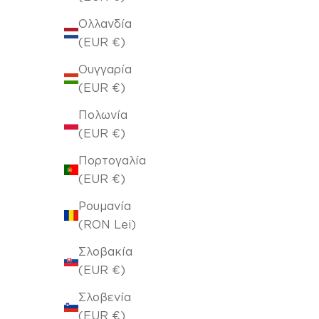
Ολλανδία
(EUR €)
Ουγγαρία
(EUR €)
Πολωνία
(EUR €)
Πορτογαλία
(EUR €)
Ρουμανία
(RON Lei)
Σλοβακία
(EUR €)
Σλοβενία
(EUR €)
Γέμιση Μαξιλαριού 43x43cm 912