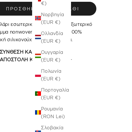
€)
ΠΡΟΣΘΉΚΗ ΣΤΟ ΚΑΛΆΘΙ
Νορβηγία
(EUR €)
λάρι εσωτερικής γέμισης από εξωτερικό
μμα nonwoven και γέμιση από 100%
Ολλανδία
κή σιλικονούχα ίνα πολυεστέρα.
(EUR €)
ΣΥΝΘΕΣΗ ΚΑΙ ΦΡΟΝΤΙΔΑ
Ουγγαρία
ΑΠΟΣΤΟΛΗ ΚΑΙ ΕΠΙΣΤΡΟΦΗ
(EUR €)
Πολωνία
(EUR €)
Πορτογαλία
(EUR €)
Ρουμανία
(RON Lei)
Σλοβακία