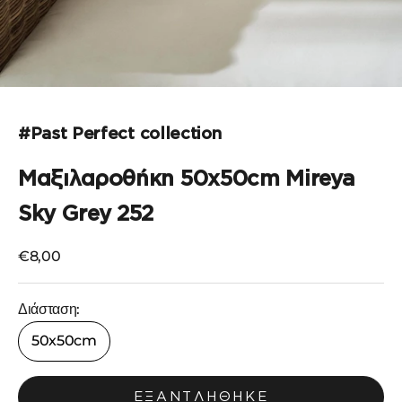
Μεταβείτε στο στοιχείο 1
#Past Perfect collection
Μαξιλαροθήκη 50x50cm Mireya
Sky Grey 252
Τιμή πώλησης
€8,00
Διάσταση:
50x50cm
ΕΞΑΝΤΛΉΘΗΚΕ