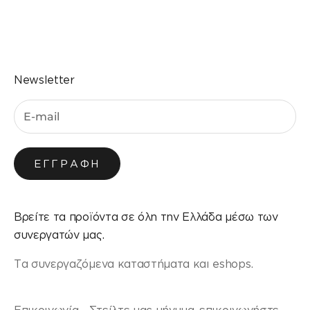
Μεταβείτε στο στοιχείο 1
Μεταβείτε στο στοιχείο 2
Μεταβείτε στο στοιχείο 3
Μεταβείτε στο στοιχείο 4
Newsletter
ΕΓΓΡΑΦΉ
Βρείτε τα προϊόντα σε όλη την Ελλάδα μέσω των
συνεργατών μας.
Τα συνεργαζόμενα καταστήματα και eshops.
Επικοινωνία - Στείλτε μας μήνυμα, επικοινωνήστε