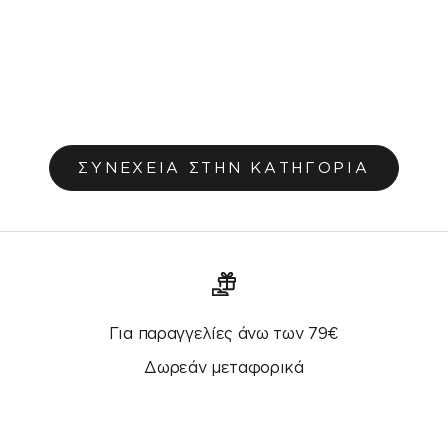
Μαξιλαροθήκη 30x45cm Teyana Salmon 656
Τιμή πώλησης
€7,20
€9,00
Αρχική τιμή
ΣΥΝΕΧΕΙΑ ΣΤΗΝ ΚΑΤΗΓΟΡΙΑ
Για παραγγελίες άνω των 79€
Δωρεάν μεταφορικά