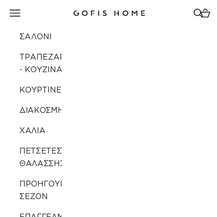
Μετάβαση στο περιεχόμενο
Άνοιγμα μενού πλοήγησης
Άνοιγ
Άνοι
Gofis Home
ΣΑΛΟΝΙ
ΤΡΑΠΕΖΑΡΙΑ
- ΚΟΥΖΙΝΑ
ΚΟΥΡΤΙΝΕΣ
ΔΙΑΚΟΣΜΗΣΗ
ΧΑΛΙΑ
ΠΕΤΣΕΤΕΣ
ΘΑΛΑΣΣΗΣ
ΠΡΟΗΓΟΥΜΕΝΩΝ
ΣΕΖΟΝ
ΕΠΑΓΓΕΛΜΑΤΙΚΗ