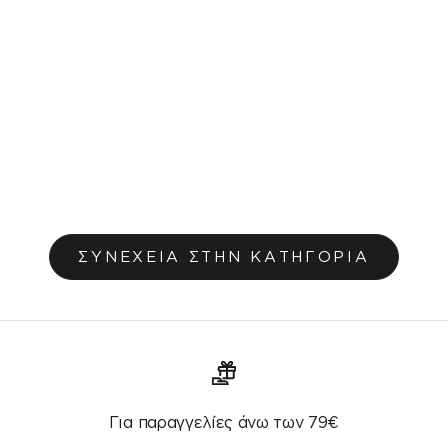
Κουβερτάκι 130x170cm Aubrette 459
Τιμή πώλησης
€29,60
ΣΥΝΕΧΕΙΑ ΣΤΗΝ ΚΑΤΗΓΟΡΙΑ
Για παραγγελίες άνω των 79€