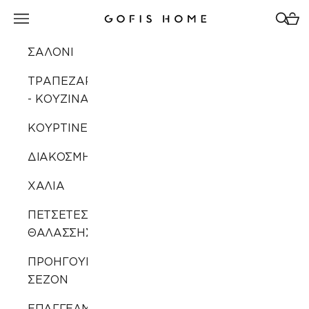
Μετάβαση στο περιεχόμενο
Άνοιγμα μενού πλοήγησης
Άνοιγ
Άνοι
Gofis Home
ΣΑΛΟΝΙ
ΤΡΑΠΕΖΑΡΙΑ
- ΚΟΥΖΙΝΑ
ΚΟΥΡΤΙΝΕΣ
ΔΙΑΚΟΣΜΗΣΗ
ΧΑΛΙΑ
ΠΕΤΣΕΤΕΣ
ΘΑΛΑΣΣΗΣ
ΠΡΟΗΓΟΥΜΕΝΩΝ
ΣΕΖΟΝ
ΕΠΑΓΓΕΛΜΑΤΙΚΗ