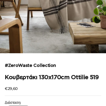
Μεταβείτε στο στοιχείο 1
Μεταβείτε στο στοιχείο 2
Μεταβείτε στο στοιχείο 3
#ZeroWaste Collection
Κουβερτάκι 130x170cm Ottilie 519
Τιμή πώλησης
€29,60
Διάσταση: