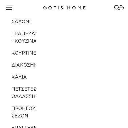
Μετάβαση στο περιεχόμενο
Άνοιγμα μενού πλοήγησης
Άνοιγ
Άνοι
Gofis Home
ΣΑΛΟΝΙ
ΤΡΑΠΕΖΑΡΙΑ
- ΚΟΥΖΙΝΑ
ΚΟΥΡΤΙΝΕΣ
ΔΙΑΚΟΣΜΗΣΗ
ΧΑΛΙΑ
ΠΕΤΣΕΤΕΣ
ΘΑΛΑΣΣΗΣ
ΠΡΟΗΓΟΥΜΕΝΩΝ
ΣΕΖΟΝ
ΕΠΑΓΓΕΛΜΑΤΙΚΗ