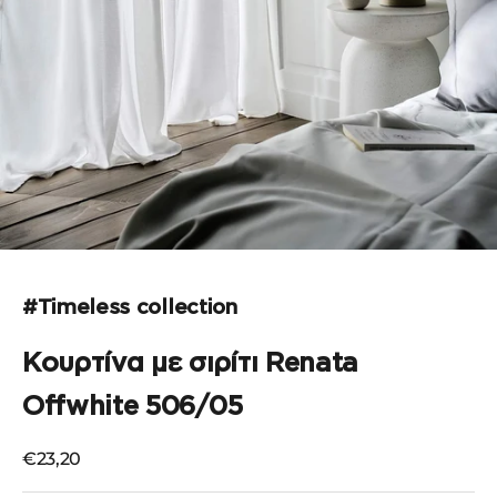
Μεταβείτε στο στοιχείο 1
Μεταβείτε στο στοιχείο 2
Μεταβείτε στο στοιχείο 3
Μεταβείτε στο στοιχείο 4
#Timeless collection
Κουρτίνα με σιρίτι Renata
Offwhite 506/05
Τιμή πώλησης
€23,20