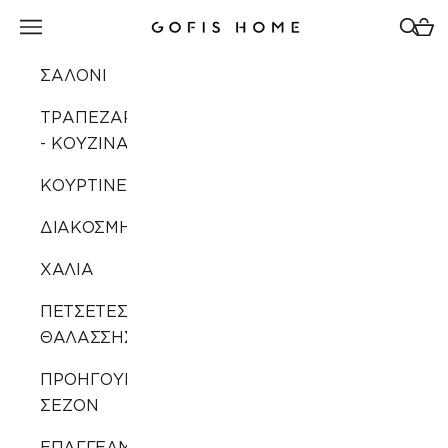
Μετάβαση στο περιεχόμενο
Άνοιγμα μενού πλοήγησης
Άνοιγ
Άνοι
Gofis Home
ΣΑΛΟΝΙ
ΤΡΑΠΕΖΑΡΙΑ
- ΚΟΥΖΙΝΑ
ΚΟΥΡΤΙΝΕΣ
ΔΙΑΚΟΣΜΗΣΗ
ΧΑΛΙΑ
ΠΕΤΣΕΤΕΣ
ΘΑΛΑΣΣΗΣ
ΠΡΟΗΓΟΥΜΕΝΩΝ
ΣΕΖΟΝ
ΕΠΑΓΓΕΛΜΑΤΙΚΗ