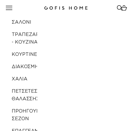
Μετάβαση στο περιεχόμενο
Άνοιγμα μενού πλοήγησης
Άνοιγ
Άνοι
Gofis Home
ΣΑΛΟΝΙ
ΤΡΑΠΕΖΑΡΙΑ
- ΚΟΥΖΙΝΑ
ΚΟΥΡΤΙΝΕΣ
ΔΙΑΚΟΣΜΗΣΗ
ΧΑΛΙΑ
ΠΕΤΣΕΤΕΣ
ΘΑΛΑΣΣΗΣ
ΠΡΟΗΓΟΥΜΕΝΩΝ
ΣΕΖΟΝ
ΕΠΑΓΓΕΛΜΑΤΙΚΗ