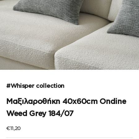
Μεταβείτε στο στοιχείο 1
Μεταβείτε στο στοιχείο 2
Μεταβείτε στο στοιχείο 3
#Whisper collection
Μαξιλαροθήκη 40x60cm Ondine
Weed Grey 184/07
Τιμή πώλησης
€11,20