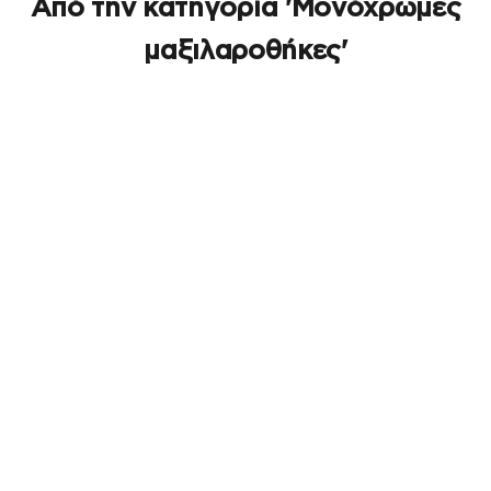
Από την κατηγορία 'Μονόχρωμες
μαξιλαροθήκες'
ΕΞΑΝΤΛΉΘΗΚΕ