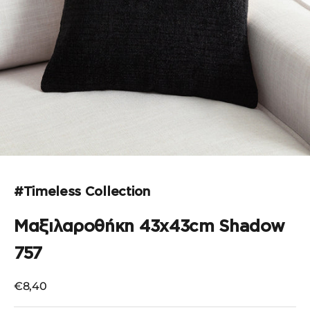
Μεταβείτε στο στοιχείο 1
Μεταβείτε στο στοιχείο 2
Μεταβείτε στο στοιχείο 3
#Timeless Collection
Μαξιλαροθήκη 43x43cm Shadow
757
Τιμή πώλησης
€8,40