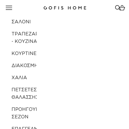
Μετάβαση στο περιεχόμενο
Άνοιγμα μενού πλοήγησης
Άνοιγ
Άνοι
Gofis Home
ΣΑΛΟΝΙ
ΤΡΑΠΕΖΑΡΙΑ
- ΚΟΥΖΙΝΑ
ΚΟΥΡΤΙΝΕΣ
ΔΙΑΚΟΣΜΗΣΗ
ΧΑΛΙΑ
ΠΕΤΣΕΤΕΣ
ΘΑΛΑΣΣΗΣ
ΠΡΟΗΓΟΥΜΕΝΩΝ
ΣΕΖΟΝ
ΕΠΑΓΓΕΛΜΑΤΙΚΗ