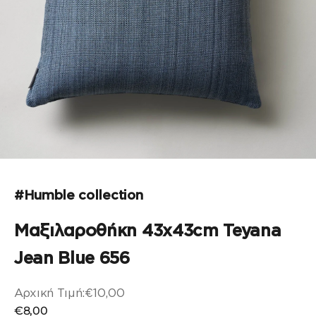
Μεταβείτε στο στοιχείο 1
Μεταβείτε στο στοιχείο 2
#Humble collection
Μαξιλαροθήκη 43x43cm Teyana
Jean Blue 656
Αρχική Τιμή:
€10,00
Αρχική τιμή
Τιμή πώλησης
€8,00