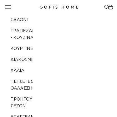
Μετάβαση στο περιεχόμενο
Άνοιγμα μενού πλοήγησης
Άνοιγ
Άνοι
Gofis Home
ΣΑΛΟΝΙ
ΤΡΑΠΕΖΑΡΙΑ
- ΚΟΥΖΙΝΑ
ΚΟΥΡΤΙΝΕΣ
ΔΙΑΚΟΣΜΗΣΗ
ΧΑΛΙΑ
ΠΕΤΣΕΤΕΣ
ΘΑΛΑΣΣΗΣ
ΠΡΟΗΓΟΥΜΕΝΩΝ
ΣΕΖΟΝ
ΕΠΑΓΓΕΛΜΑΤΙΚΗ