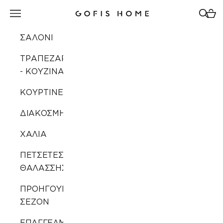
Μετάβαση στο περιεχόμενο
Άνοιγμα μενού πλοήγησης
Άνοιγ
Άνοι
Gofis Home
ΣΑΛΟΝΙ
ΤΡΑΠΕΖΑΡΙΑ
- ΚΟΥΖΙΝΑ
ΚΟΥΡΤΙΝΕΣ
ΔΙΑΚΟΣΜΗΣΗ
ΧΑΛΙΑ
ΠΕΤΣΕΤΕΣ
ΘΑΛΑΣΣΗΣ
ΠΡΟΗΓΟΥΜΕΝΩΝ
ΣΕΖΟΝ
ΕΠΑΓΓΕΛΜΑΤΙΚΗ