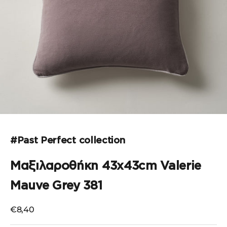
Μεταβείτε στο στοιχείο 1
#Past Perfect collection
Μαξιλαροθήκη 43x43cm Valerie
Mauve Grey 381
Τιμή πώλησης
€8,40