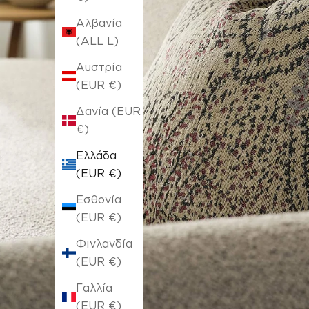
Αλβανία
(ALL L)
Αυστρία
(EUR €)
Δανία (EUR
€)
Ελλάδα
(EUR €)
Εσθονία
(EUR €)
Φινλανδία
(EUR €)
Γαλλία
(EUR €)