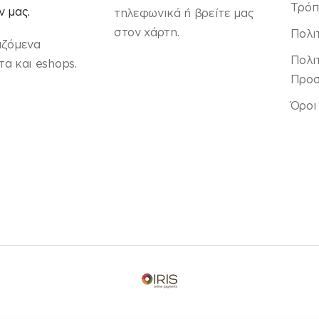
Τρόπ
 μας.
τηλεφωνικά ή βρείτε μας
στον χάρτη.
Πολι
αζόμενα
Πολι
α και eshops.
Προσ
Όροι