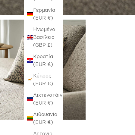
Γερμανία
(EUR €)
Ηνωμένο
Βασίλειο
(GBP £)
Κροατία
(EUR €)
Κύπρος
(EUR €)
Λιχτενστάιν
(EUR €)
Λιθουανία
(EUR €)
Λετονία