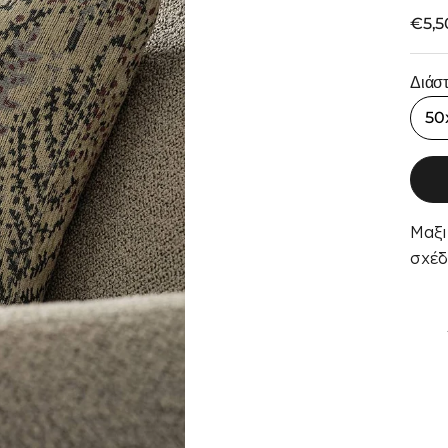
Τιμή
€5,5
Διάσ
50
Μαξι
σχέδ