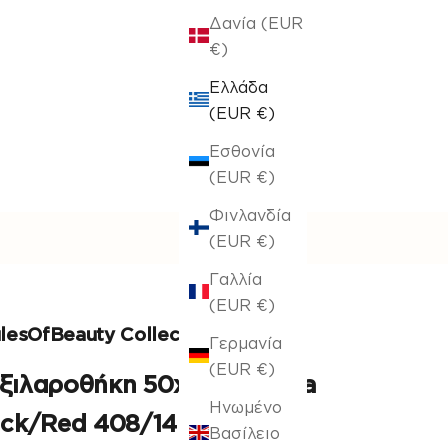
Δανία (EUR
€)
Ελλάδα
(EUR €)
Εσθονία
(EUR €)
Φινλανδία
(EUR €)
Γαλλία
(EUR €)
lesOfBeauty Collection
Γερμανία
(EUR €)
ξιλαροθήκη 50x50cm Livia
Ηνωμένο
ack/Red 408/14
Βασίλειο