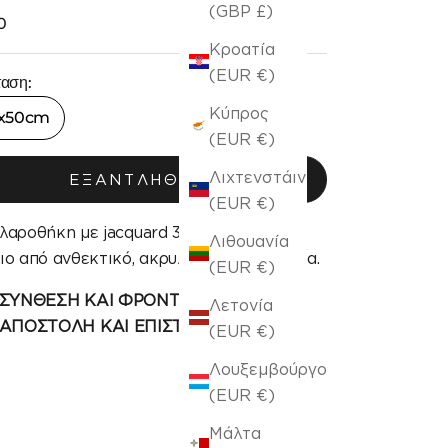
(GBP £)
 πώλησης
0
Κροατία
(EUR €)
ταση:
Κύπρος
x50cm
(EUR €)
Λιχτενστάιν
ΕΞΑΝΤΛΉΘΗΚΕ
(EUR €)
λαροθήκη με jacquard 3χρωμο floral
Λιθουανία
ιο από ανθεκτικό, ακρυλικό chenille νήμα.
(EUR €)
ΣΥΝΘΕΣΗ ΚΑΙ ΦΡΟΝΤΙΔΑ
Λετονία
ΑΠΟΣΤΟΛΗ ΚΑΙ ΕΠΙΣΤΡΟΦΗ
(EUR €)
Λουξεμβούργο
(EUR €)
Μάλτα