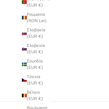
(EUR €)
Ρουμανία
(RON Lei)
Σλοβακία
(EUR €)
Σλοβενία
(EUR €)
Μαξιλαροθήκη 43x43cm Esther 657
Τιμή πώλησης
€8,00
€10,00
Σουηδία
Αρχική τιμή
(EUR €)
Τσεχία
(EUR €)
Βέλγιο
(EUR €)
Βουλγαρία