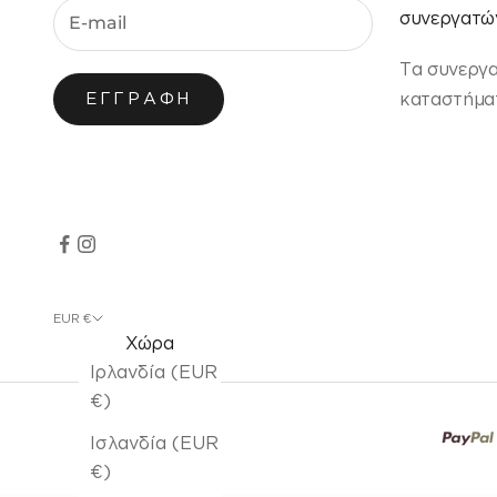
συνεργατών
Τα συνεργ
καταστήματ
ΕΓΓΡΑΦΉ
EUR €
Χώρα
Ιρλανδία (EUR
€)
Ισλανδία (EUR
€)