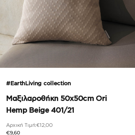
Μεταβείτε στο στοιχείο 1
Μεταβείτε στο στοιχείο 2
#EarthLiving collection
Μαξιλαροθήκη 50x50cm Ori
Hemp Beige 401/21
Αρχική Τιμή:
€12,00
Αρχική τιμή
Τιμή πώλησης
€9,60