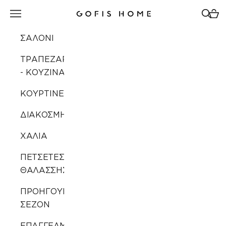
Μετάβαση στο περιεχόμενο
Άνοιγμα μενού πλοήγησης
Άνοιγ
Άνοι
Gofis Home
ΣΑΛΟΝΙ
ΤΡΑΠΕΖΑΡΙΑ
- ΚΟΥΖΙΝΑ
ΚΟΥΡΤΙΝΕΣ
ΔΙΑΚΟΣΜΗΣΗ
ΧΑΛΙΑ
ΠΕΤΣΕΤΕΣ
ΘΑΛΑΣΣΗΣ
ΠΡΟΗΓΟΥΜΕΝΩΝ
ΣΕΖΟΝ
ΕΠΑΓΓΕΛΜΑΤΙΚΗ