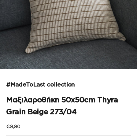
Μεταβείτε στο στοιχείο 1
Μεταβείτε στο στοιχείο 2
#MadeToLast collection
Μαξιλαροθήκη 50x50cm Thyra
Grain Beige 273/04
Τιμή πώλησης
€8,80