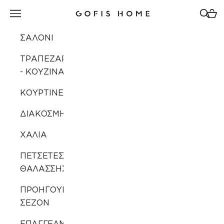
Μετάβαση στο περιεχόμενο
Άνοιγμα μενού πλοήγησης
Άνοιγ
Άνοι
Gofis Home
ΣΑΛΟΝΙ
ΤΡΑΠΕΖΑΡΙΑ
- ΚΟΥΖΙΝΑ
ΚΟΥΡΤΙΝΕΣ
ΔΙΑΚΟΣΜΗΣΗ
ΧΑΛΙΑ
ΠΕΤΣΕΤΕΣ
ΘΑΛΑΣΣΗΣ
ΠΡΟΗΓΟΥΜΕΝΩΝ
ΣΕΖΟΝ
ΕΠΑΓΓΕΛΜΑΤΙΚΗ