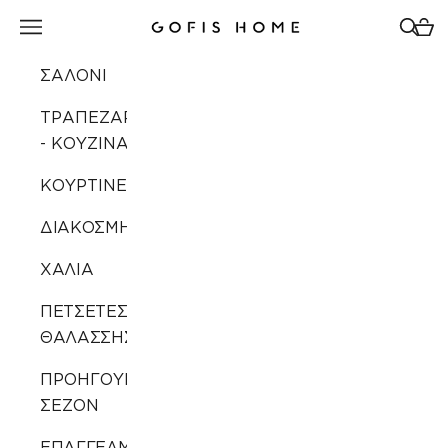
Μετάβαση στο περιεχόμενο
Άνοιγμα μενού πλοήγησης
Άνοιγ
Άνοι
Gofis Home
ΣΑΛΟΝΙ
ΤΡΑΠΕΖΑΡΙΑ
- ΚΟΥΖΙΝΑ
ΚΟΥΡΤΙΝΕΣ
ΔΙΑΚΟΣΜΗΣΗ
ΧΑΛΙΑ
ΠΕΤΣΕΤΕΣ
ΘΑΛΑΣΣΗΣ
ΠΡΟΗΓΟΥΜΕΝΩΝ
ΣΕΖΟΝ
ΕΠΑΓΓΕΛΜΑΤΙΚΗ