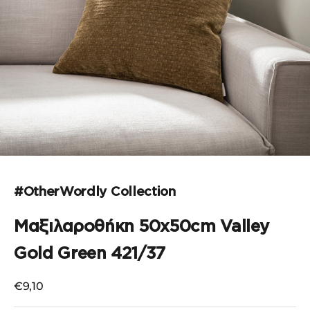
Μεταβείτε στο στοιχείο 1
#OtherWordly Collection
Μαξιλαροθήκη 50x50cm Valley
Gold Green 421/37
Τιμή πώλησης
€9,10