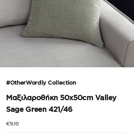
Μεταβείτε στο στοιχείο 1
#OtherWordly Collection
Μαξιλαροθήκη 50x50cm Valley
Sage Green 421/46
Τιμή πώλησης
€9,10