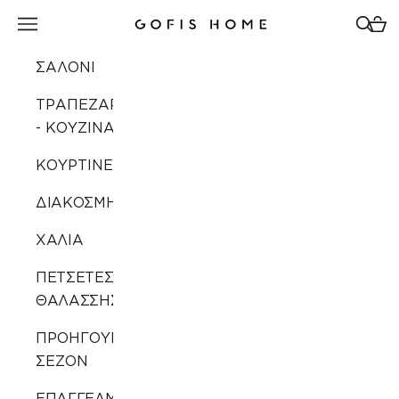
Μετάβαση στο περιεχόμενο
Άνοιγμα μενού πλοήγησης
Άνοιγ
Άνοι
Gofis Home
ΣΑΛΟΝΙ
ΤΡΑΠΕΖΑΡΙΑ
- ΚΟΥΖΙΝΑ
ΚΟΥΡΤΙΝΕΣ
ΔΙΑΚΟΣΜΗΣΗ
ΧΑΛΙΑ
ΠΕΤΣΕΤΕΣ
ΘΑΛΑΣΣΗΣ
ΠΡΟΗΓΟΥΜΕΝΩΝ
ΣΕΖΟΝ
ΕΠΑΓΓΕΛΜΑΤΙΚΗ