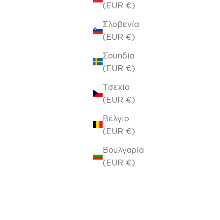
(EUR €)
Σλοβενία
(EUR €)
Σουηδία
(EUR €)
Τσεχία
(EUR €)
Βέλγιο
(EUR €)
Βουλγαρία
πουφ 40x50x50cm Nadinia Perl Grey 137/01
(EUR €)
Τιμή πώλησης
€39,20