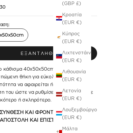
(GBP £)
 πώλησης
30
Κροατία
(EUR €)
ταση:
Κύπρος
x50x50cm
(EUR €)
Λιχτενστάιν
ΕΞΑΝΤΛΉΘΗΚΕ
(EUR €)
 κάθισμα 40x50x50cm βελούδινη
Λιθουανία
πώμενη θήκη για εύκολο πλύσιμο. Με
(EUR €)
τότητα να αφαιρείται ή να ενισχύεται η
Λετονία
ση του ώστε να ρυθμίσετε το κάθισμά σε
(EUR €)
κότερο ή σκληρότερο.
Λουξεμβούργο
ΣΥΝΘΕΣΗ ΚΑΙ ΦΡΟΝΤΙΔΑ
(EUR €)
ΑΠΟΣΤΟΛΗ ΚΑΙ ΕΠΙΣΤΡΟΦΗ
Μάλτα