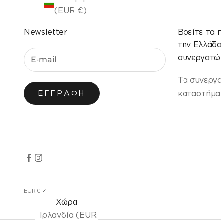
(EUR €)
Newsletter
Βρείτε τα 
την Ελλάδ
συνεργατών
Τα συνεργ
καταστήματ
ΕΓΓΡΑΦΉ
EUR €
Χώρα
Ιρλανδία (EUR