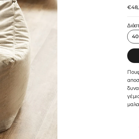
Τιμή
€48,
Διάσ
40
Πουφ
αποσ
δυνα
γέμι
μαλα