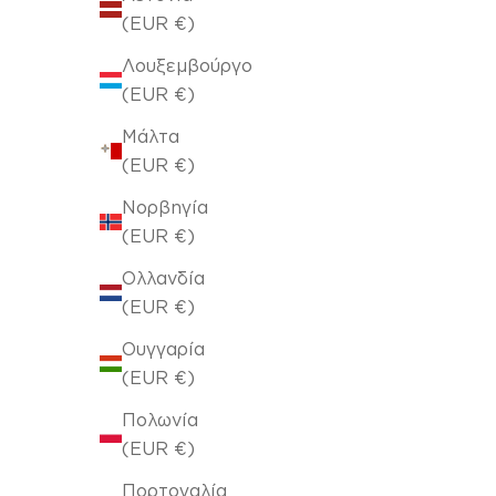
(EUR €)
Λουξεμβούργο
(EUR €)
Μάλτα
(EUR €)
Νορβηγία
(EUR €)
Ολλανδία
(EUR €)
πουφ 40x50x50cm Winter Dove Beige 711/06
Ουγγαρία
(EUR €)
Τιμή πώλησης
€37,40
Πολωνία
(EUR €)
Πορτογαλία