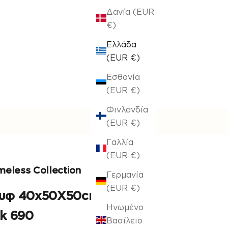
Δανία (EUR
€)
Ελλάδα
(EUR €)
Εσθονία
(EUR €)
Φινλανδία
(EUR €)
Γαλλία
(EUR €)
meless Collection
Γερμανία
(EUR €)
υφ 40x50X50cm Apple
Ηνωμένο
nk 690
Βασίλειο