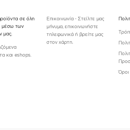
προϊόντα σε όλη
Επικοινωνία - Στείλτε μας
Πολι
α μέσω των
μήνυμα, επικοινωνήστε
Τρόπ
 μας.
τηλεφωνικά ή βρείτε μας
στον χάρτη.
Πολι
αζόμενα
Πολι
α και eshops.
Προσ
Όροι