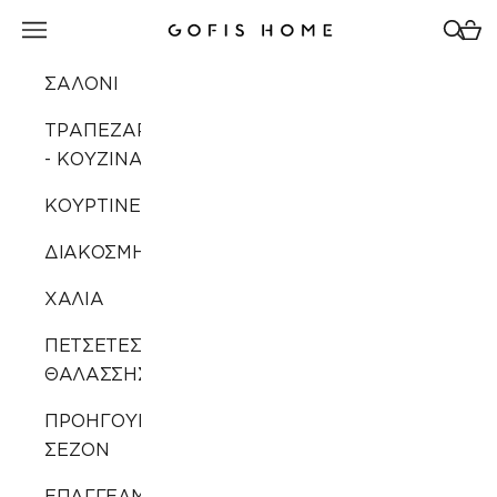
Μετάβαση στο περιεχόμενο
Άνοιγμα μενού πλοήγησης
Άνοιγ
Άνοι
Gofis Home
ΣΑΛΟΝΙ
ΤΡΑΠΕΖΑΡΙΑ
- ΚΟΥΖΙΝΑ
ΚΟΥΡΤΙΝΕΣ
ΔΙΑΚΟΣΜΗΣΗ
ΧΑΛΙΑ
ΠΕΤΣΕΤΕΣ
ΘΑΛΑΣΣΗΣ
ΠΡΟΗΓΟΥΜΕΝΩΝ
ΣΕΖΟΝ
ΕΠΑΓΓΕΛΜΑΤΙΚΗ