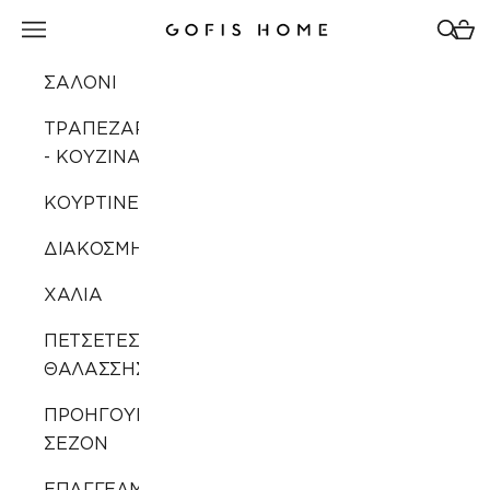
Μετάβαση στο περιεχόμενο
Άνοιγμα μενού πλοήγησης
Άνοιγ
Άνοι
Gofis Home
ΣΑΛΟΝΙ
ΤΡΑΠΕΖΑΡΙΑ
- ΚΟΥΖΙΝΑ
ΚΟΥΡΤΙΝΕΣ
ΔΙΑΚΟΣΜΗΣΗ
ΧΑΛΙΑ
ΠΕΤΣΕΤΕΣ
ΘΑΛΑΣΣΗΣ
ΠΡΟΗΓΟΥΜΕΝΩΝ
ΣΕΖΟΝ
ΕΠΑΓΓΕΛΜΑΤΙΚΗ