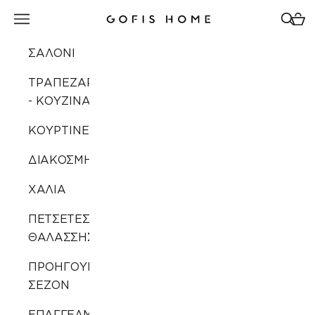
Μετάβαση στο περιεχόμενο
Άνοιγμα μενού πλοήγησης
Άνοιγ
Άνοι
Gofis Home
ΣΑΛΟΝΙ
ΤΡΑΠΕΖΑΡΙΑ
- ΚΟΥΖΙΝΑ
ΚΟΥΡΤΙΝΕΣ
ΔΙΑΚΟΣΜΗΣΗ
ΧΑΛΙΑ
ΠΕΤΣΕΤΕΣ
ΘΑΛΑΣΣΗΣ
ΠΡΟΗΓΟΥΜΕΝΩΝ
ΣΕΖΟΝ
ΕΠΑΓΓΕΛΜΑΤΙΚΗ