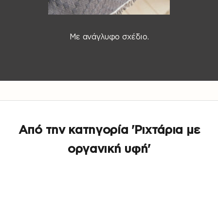
Με ανάγλυφο σχέδιο.
Μεταβείτε στο στοιχείο 1
Μεταβείτε στο στοιχείο 2
Από την κατηγορία 'Ριχτάρια με
οργανική υφή'