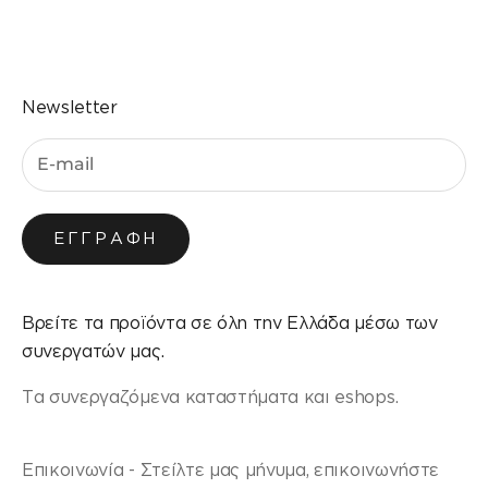
Μεταβείτε στο στοιχείο 1
Μεταβείτε στο στοιχείο 2
Μεταβείτε στο στοιχείο 3
Μεταβείτε στο στοιχείο 4
Newsletter
ΕΓΓΡΑΦΉ
Βρείτε τα προϊόντα σε όλη την Ελλάδα μέσω των
συνεργατών μας.
Τα συνεργαζόμενα καταστήματα και eshops.
Επικοινωνία - Στείλτε μας μήνυμα, επικοινωνήστε