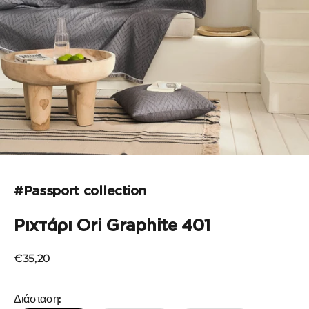
Μεταβείτε στο στοιχείο 1
Μεταβείτε στο στοιχείο 2
Μεταβείτε στο στοιχείο 3
Μεταβείτε στο στοιχείο 4
#Passport collection
Ριχτάρι Ori Graphite 401
Τιμή πώλησης
€35,20
Διάσταση: