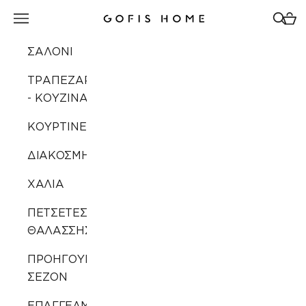
Μετάβαση στο περιεχόμενο
Άνοιγμα μενού πλοήγησης
Άνοιγ
Άνοι
Gofis Home
ΣΑΛΟΝΙ
ΤΡΑΠΕΖΑΡΙΑ
- ΚΟΥΖΙΝΑ
ΚΟΥΡΤΙΝΕΣ
ΔΙΑΚΟΣΜΗΣΗ
ΧΑΛΙΑ
ΠΕΤΣΕΤΕΣ
ΘΑΛΑΣΣΗΣ
ΠΡΟΗΓΟΥΜΕΝΩΝ
ΣΕΖΟΝ
ΕΠΑΓΓΕΛΜΑΤΙΚΗ