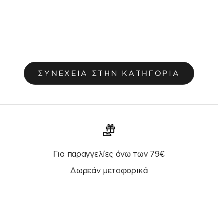
Ριχτάρι Delia Sesame Beige 563/06
Από €25,60
€32,00
Αρχική τιμή
ΣΥΝΕΧΕΙΑ ΣΤΗΝ ΚΑΤΗΓΟΡΙΑ
Για παραγγελίες άνω των 79€
Δωρεάν μεταφορικά