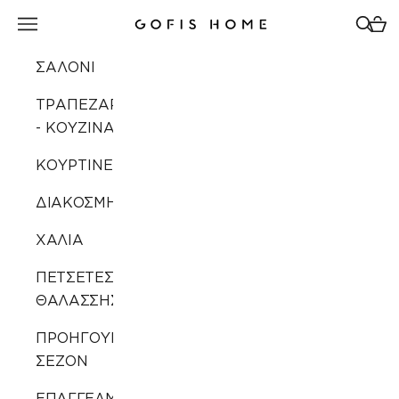
Μετάβαση στο περιεχόμενο
Άνοιγμα μενού πλοήγησης
Άνοιγ
Άνοι
Gofis Home
ΣΑΛΟΝΙ
ΤΡΑΠΕΖΑΡΙΑ
- ΚΟΥΖΙΝΑ
ΚΟΥΡΤΙΝΕΣ
ΔΙΑΚΟΣΜΗΣΗ
ΧΑΛΙΑ
ΠΕΤΣΕΤΕΣ
ΘΑΛΑΣΣΗΣ
ΠΡΟΗΓΟΥΜΕΝΩΝ
ΣΕΖΟΝ
ΕΠΑΓΓΕΛΜΑΤΙΚΗ