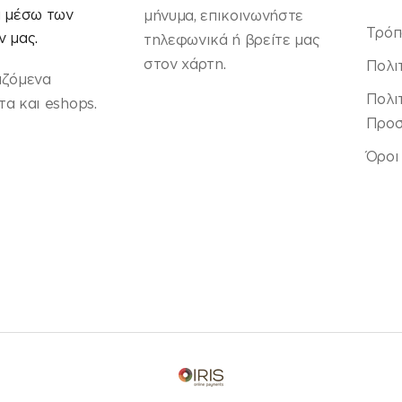
α μέσω των
μήνυμα, επικοινωνήστε
Τρόπ
 μας.
τηλεφωνικά ή βρείτε μας
στον χάρτη.
Πολι
αζόμενα
Πολι
α και eshops.
Προσ
Όροι