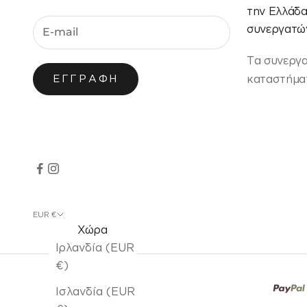
την Ελλάδ
συνεργατών
Τα συνεργ
καταστήματ
ΕΓΓΡΑΦΉ
EUR €
Χώρα
Ιρλανδία (EUR
€)
Ισλανδία (EUR