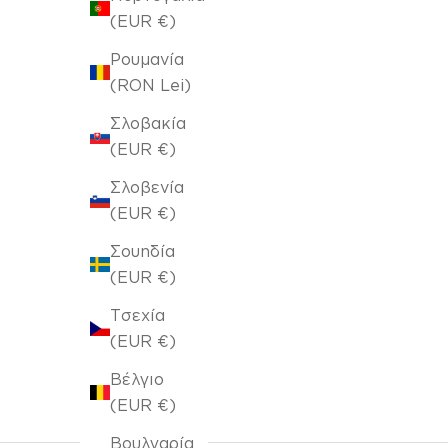
(EUR €)
Ρουμανία
(RON Lei)
Σλοβακία
(EUR €)
Σλοβενία
(EUR €)
Σετ Σουπλά 2τεμ. 30x45cm Erelya Light Ochre
559
Σουηδία
Τιμή πώλησης
€4,80
€6,00
(EUR €)
Αρχική τιμή
Τσεχία
(EUR €)
Βέλγιο
(EUR €)
Βουλγαρία