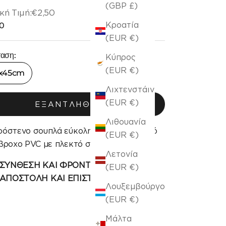
(GBP £)
κή Τιμή:
€2,50
κή τιμή
 πώλησης
Κροατία
0
(EUR €)
ταση:
Κύπρος
(EUR €)
x45cm
Λιχτενστάιν
(EUR €)
ΕΞΑΝΤΛΉΘΗΚΕ
Λιθουανία
όστενο σουπλά εύκολης φροντίδας από
(EUR €)
βροχο PVC με πλεκτό σχέδιο.
Λετονία
ΣΥΝΘΕΣΗ ΚΑΙ ΦΡΟΝΤΙΔΑ
(EUR €)
ΑΠΟΣΤΟΛΗ ΚΑΙ ΕΠΙΣΤΡΟΦΗ
Λουξεμβούργο
(EUR €)
Μάλτα