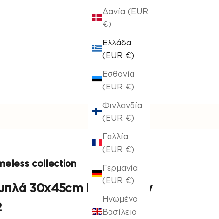
Δανία (EUR
€)
Ελλάδα
(EUR €)
Εσθονία
(EUR €)
Φινλανδία
(EUR €)
Γαλλία
(EUR €)
meless collection
Γερμανία
(EUR €)
υπλά 30x45cm Eliana Grey
Ηνωμένο
2
Βασίλειο