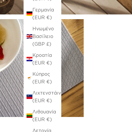
Γερμανία
(EUR €)
Ηνωμένο
Βασίλειο
(GBP £)
Κροατία
(EUR €)
Κύπρος
(EUR €)
Λιχτενστάιν
(EUR €)
Λιθουανία
(EUR €)
Λετονία