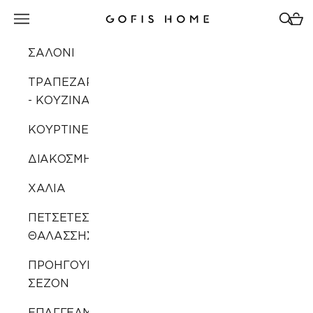
Μετάβαση στο περιεχόμενο
Άνοιγμα μενού πλοήγησης
Άνοιγ
Άνοι
Gofis Home
ΣΑΛΟΝΙ
ΤΡΑΠΕΖΑΡΙΑ
- ΚΟΥΖΙΝΑ
ΚΟΥΡΤΙΝΕΣ
ΔΙΑΚΟΣΜΗΣΗ
ΧΑΛΙΑ
ΠΕΤΣΕΤΕΣ
ΘΑΛΑΣΣΗΣ
ΠΡΟΗΓΟΥΜΕΝΩΝ
ΣΕΖΟΝ
ΕΠΑΓΓΕΛΜΑΤΙΚΗ