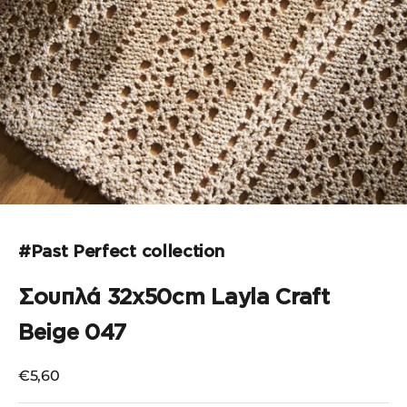
Μεταβείτε στο στοιχείο 1
Μεταβείτε στο στοιχείο 2
Μεταβείτε στο στοιχείο 3
#Past Perfect collection
Σουπλά 32x50cm Layla Craft
Beige 047
Τιμή πώλησης
€5,60