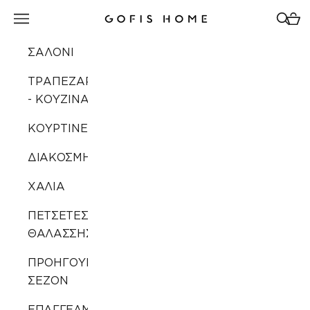
Μετάβαση στο περιεχόμενο
Άνοιγμα μενού πλοήγησης
Άνοιγ
Άνοι
Gofis Home
ΣΑΛΟΝΙ
ΤΡΑΠΕΖΑΡΙΑ
- ΚΟΥΖΙΝΑ
ΚΟΥΡΤΙΝΕΣ
ΔΙΑΚΟΣΜΗΣΗ
ΧΑΛΙΑ
ΠΕΤΣΕΤΕΣ
ΘΑΛΑΣΣΗΣ
ΠΡΟΗΓΟΥΜΕΝΩΝ
ΣΕΖΟΝ
ΕΠΑΓΓΕΛΜΑΤΙΚΗ