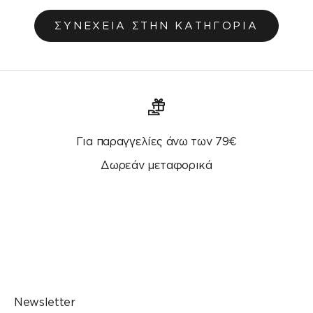
ΣΥΝΕΧΕΙΑ ΣΤΗΝ ΚΑΤΗΓΟΡΙΑ
Για παραγγελίες άνω των 79€
Δωρεάν μεταφορικά
Μεταβείτε στο στοιχείο 1
Μεταβείτε στο στοιχείο 2
Μεταβείτε στο στοιχείο 3
Μεταβείτε στο στοιχείο 4
Newsletter