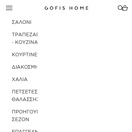
Μετάβαση στο περιεχόμενο
Άνοιγμα μενού πλοήγησης
Άνοιγ
Άνοι
Gofis Home
ΣΑΛΟΝΙ
ΤΡΑΠΕΖΑΡΙΑ
- ΚΟΥΖΙΝΑ
ΚΟΥΡΤΙΝΕΣ
ΔΙΑΚΟΣΜΗΣΗ
ΧΑΛΙΑ
ΠΕΤΣΕΤΕΣ
ΘΑΛΑΣΣΗΣ
ΠΡΟΗΓΟΥΜΕΝΩΝ
ΣΕΖΟΝ
ΕΠΑΓΓΕΛΜΑΤΙΚΗ