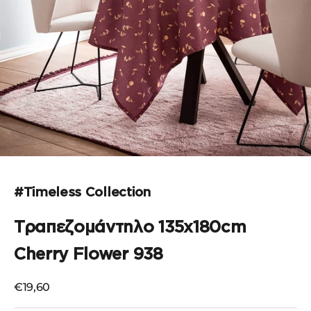
Μεταβείτε στο στοιχείο 1
Μεταβείτε στο στοιχείο 2
Μεταβείτε στο στοιχείο 3
#Timeless Collection
Τραπεζομάντηλο 135x180cm
Cherry Flower 938
Τιμή πώλησης
€19,60